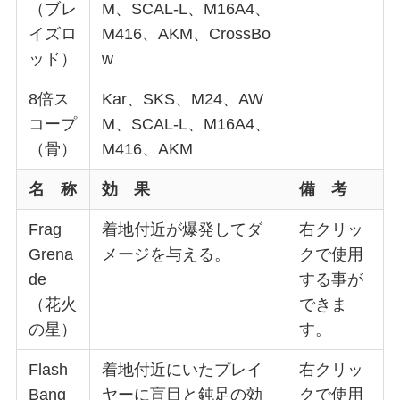
（ブレ
M、SCAL-L、M16A4、
イズロ
M416、AKM、CrossBo
ッド）
w
8倍ス
Kar、SKS、M24、AW
コープ
M、SCAL-L、M16A4、
（骨）
M416、AKM
名 称
効 果
備 考
Frag
着地付近が爆発してダ
右クリッ
Grena
メージを与える。
クで使用
de
する事が
（花火
できま
の星）
す。
Flash
着地付近にいたプレイ
右クリッ
Bang
ヤーに盲目と鈍足の効
クで使用