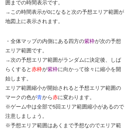
囲までの時間表示です。
→この時間表示が0になると次の予想エリア範囲が
地図上に表示されます。
・全体マップの内側にある四方の
紫枠
が次の予想
エリア範囲です。
→次の予想エリア範囲がランダムに決定後、しば
らくすると
赤枠
が
紫枠
に向かって徐々に縮小を開
始します。
エリア範囲縮小が開始されると予想エリア範囲の
マークの色が
青
から
赤
に変わります。
※ゲーム中は全部で5回エリア範囲縮小があるので
注意しましょう。
※予想エリア範囲はあくまで予想なのでエリア範