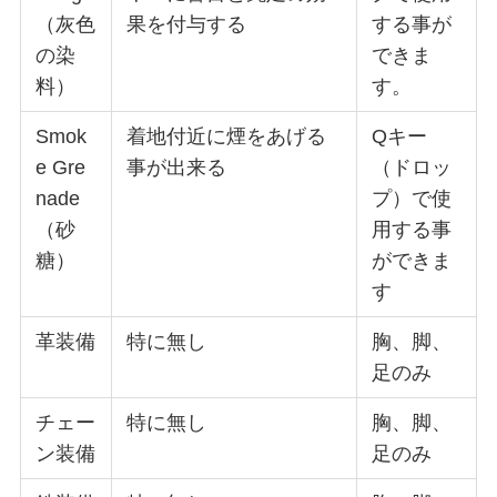
（灰色
果を付与する
する事が
の染
できま
料）
す。
Smok
着地付近に煙をあげる
Qキー
e Gre
事が出来る
（ドロッ
nade
プ）で使
（砂
用する事
糖）
ができま
す
革装備
特に無し
胸、脚、
足のみ
チェー
特に無し
胸、脚、
ン装備
足のみ