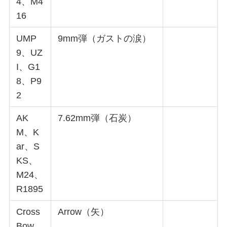
4、M4
16
UMP
9mm弾（ガストの涙）
9、UZ
I、G1
8、P9
2
AK
7.62mm弾（石炭）
M、K
ar、S
KS、
M24、
R1895
Cross
Arrow（矢）
Bow