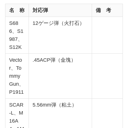
名 称
対応弾
備 考
S68
12ゲージ弾（火打石）
6、S1
987、
S12K
Vecto
.45ACP弾（金塊）
r、To
mmy
Gun、
P1911
SCAR
5.56mm弾（粘土）
-L、M
16A