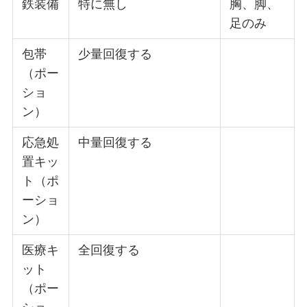
鉄装備
特に無し
胸、脚、
足のみ
包帯
少量回復する
（ポー
ショ
ン）
応急処
中量回復する
置キッ
ト（ポ
ーショ
ン）
医療キ
全回復する
ット
（ポー