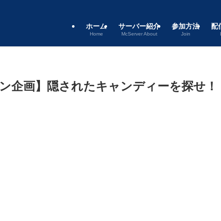
ホーム
サーバー紹介
参加方法
配
Home
McServer About
Join
ン企画】隠されたキャンディーを探せ！