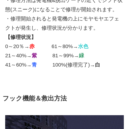
・修理方法は発電機&脱出ゲートの近くでシフト状
態(スニーク)になることで修理が開始されます。
・修理開始されると発電機の上にモヤモヤエフェ
クトが発生し、修理状況が分かります。
【修理状況】
0～20％→
赤
61～80%→
水色
21～40%→
紫
81～99%→
緑
41～60%→
青
100%(修理完了)→
白
フック機能＆救出方法